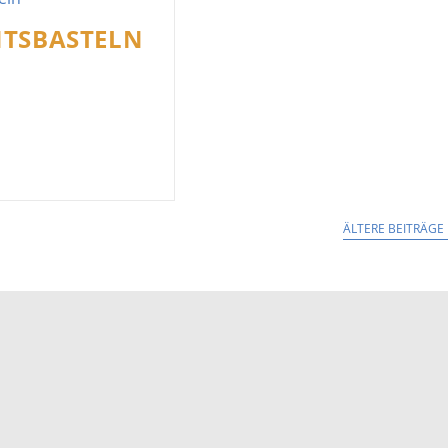
TSBASTELN
ventsbasteln
ÄLTERE BEITRÄGE