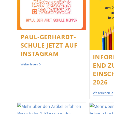
PAUL-GERHARDT-
SCHULE JETZT AUF
INSTAGRAM
INFOR
END Z
Paul-
Weiterlesen
Gerhardt-
EINSC
Schule
Jetzt
2026
Auf
Instagram
In
Weiterlesen
Zu
Ei
20