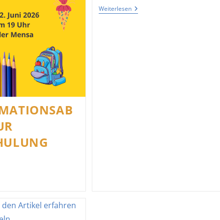
Schulbäckerei
Weiterlesen
Coppenrath
MATIONSAB
UR
HULUNG
formationsabend
r
nschulung
26