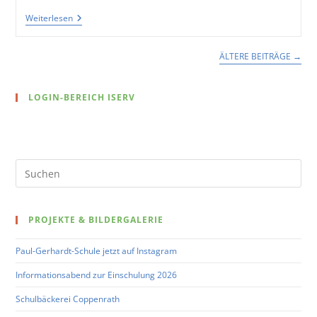
Adventsbasteln
Weiterlesen
ÄLTERE BEITRÄGE
→
LOGIN-BEREICH ISERV
Pre
Es
to
PROJEKTE & BILDERGALERIE
clo
the
Paul-Gerhardt-Schule jetzt auf Instagram
sea
pan
Informationsabend zur Einschulung 2026
Schulbäckerei Coppenrath